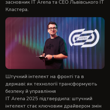
засновник IT Arena та СЕО Львівського ІТ
Кластера.
Штучний інтелект на фронті та в
державі: як технології трансформують
безпеку й управління
IT Arena 2025 підтвердила: штучний
інтелект стає ключовим драйвером змін