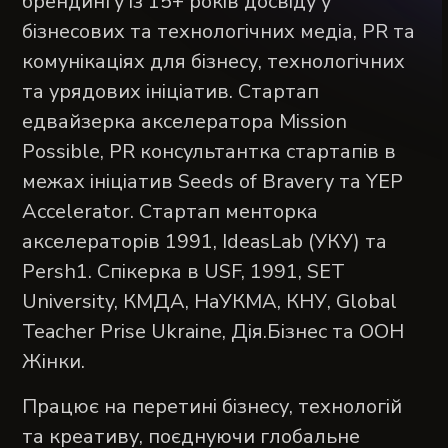
брендингу із 15+ років досвіду у
бізнесових та технологічних медіа, PR та
комунікаціях для бізнесу, технологічних
та урядових ініціатив. Стартап
едвайзерка акселератора Mission
Possible, PR консультантка стартапів в
межах ініціатив Seeds of Bravery та YEP
Accelerator. Стартап менторка
акселераторів 1991, IdeasLab (УКУ) та
Persh1. Спікерка в USF, 1991, SET
University, КМДА, НаУКМА, КНУ, Global
Teacher Prise Ukraine, Дія.Бізнес та ООН
Жінки.
Працює на перетині бізнесу, технологій
та креативу, поєднуючи глобальне