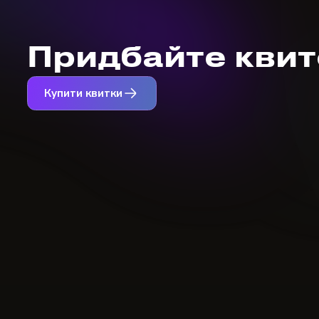
Придбайте квито
Купити квитки