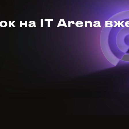
к на IT Arena вж