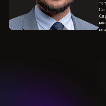
та 
Com
Євр
між
се