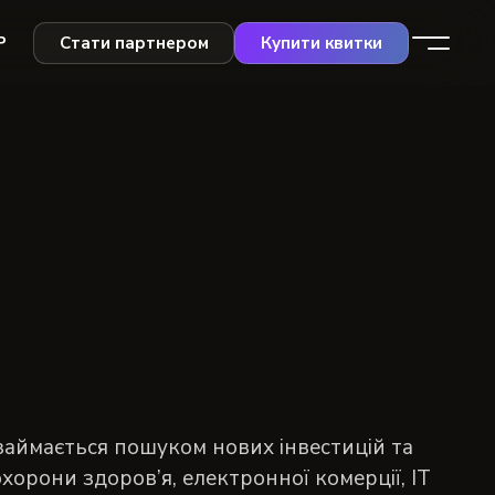
Р
Стати партнером
Купити квитки
 займається пошуком нових інвестицій та
орони здоров’я, електронної комерції, ІТ