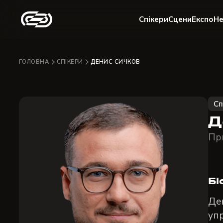
Спікери
Сцени
Експо
Не
ГОЛОВНА
СПІКЕРИ
ДЕНИС СИЧКОВ
Сп
Д
При
Бі
Ден
упр