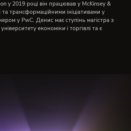
on у 2019 році він працював у McKinsey &
 та трансформаційними ініціативами у
ером у PwC. Денис має ступінь магістра з
іверситету економіки і торгівлі та є