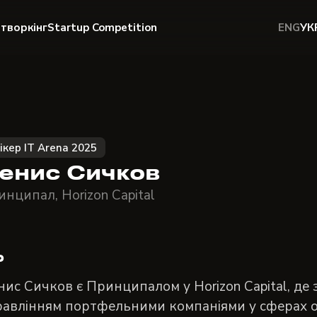
творкінг
Startup Competition
ENG
УК
ікер IT Arena 2025
енис Сичков
нципал, Horizon Capital
о
ис Сичков є Принципалом у Horizon Capital, де
авлінням портфельними компаніями у сферах ох