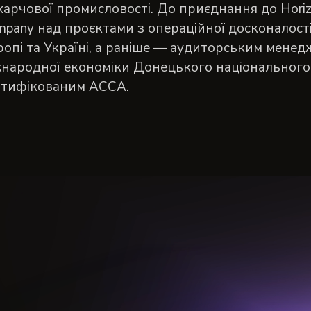
харчової промисловості. До приєднання до Horiz
pany над проєктами з операційної досконалості
опі та Україні, а раніше — аудиторським менедж
народної економіки Донецького національного ун
ртифікованим ACCA.