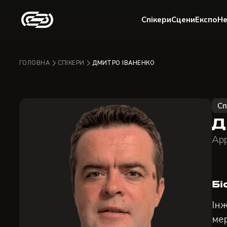
Спікери
Сцени
Експо
Не
ГОЛОВНА
СПІКЕРИ
ДМИТРО ІВАНЕНКО
Сп
Д
App
Бі
Інж
мер