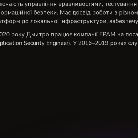
лючають управління вразливостями, тестування
формаційної безпеки. Має досвід роботи з різн
тформ до локальної інфраструктури, забезпечую
020 року Дмитро працює компанії EPAM на посад
plication Security Engineer). У 2016–2019 роках слу