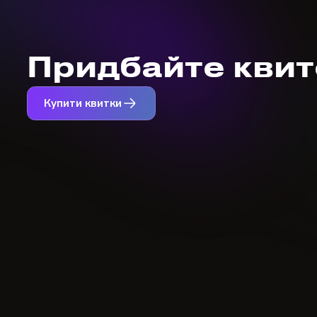
Придбайте квито
Купити квитки