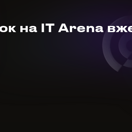
к на IT Arena вж