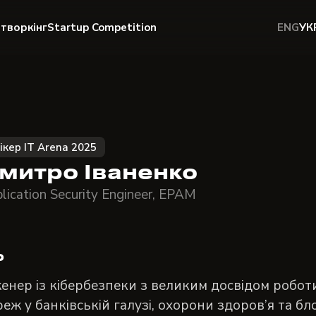
творкінг
Startup Competition
ENG
УК
ікер IT Arena 2025
митро Іваненко
lication Security Engineer, ЕРАМ
о
енер із кібербезпеки з великим досвідом робот
еж у банківській галузі, охорони здоров’я та б