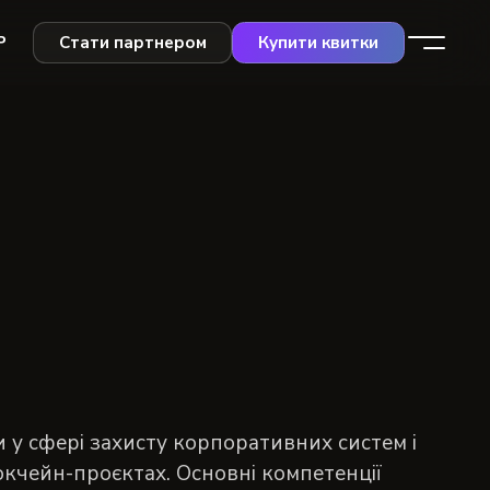
Р
Стати партнером
Купити квитки
и у сфері захисту корпоративних систем і
локчейн-проєктах. Основні компетенції