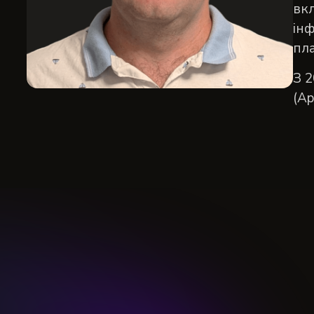
вк
ін
пла
З 2
(Ap