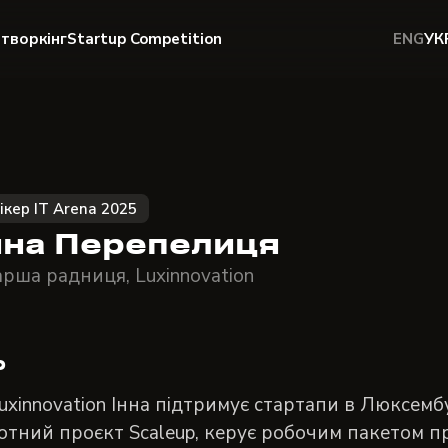
творкінг
Startup Competition
ENG
УК
ікер IT Arena 2025
нна Перепелиця
рша радниця, Luxinnovation
о
uxinnovation Інна підтримує стартапи в Люксембу
отний проєкт Scaleup, керує робочим пакетом про