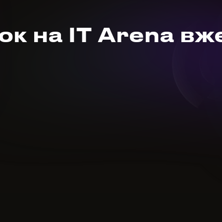
к на IT Arena вж