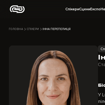
Спікери
Сцени
Експо
Не
ГОЛОВНА
СПІКЕРИ
ІННА ПЕРЕПЕЛИЦЯ
Сп
І
Ста
Бі
У L
піл