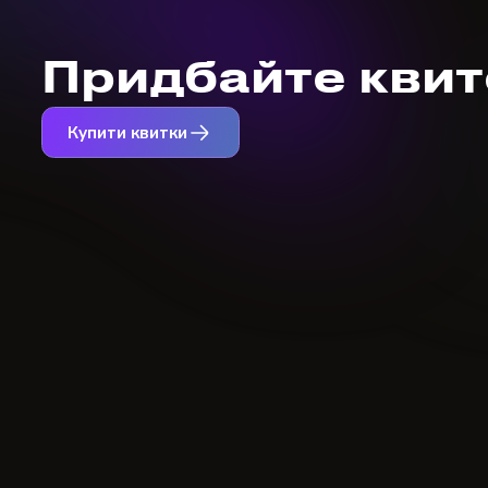
Придбайте квито
Купити квитки