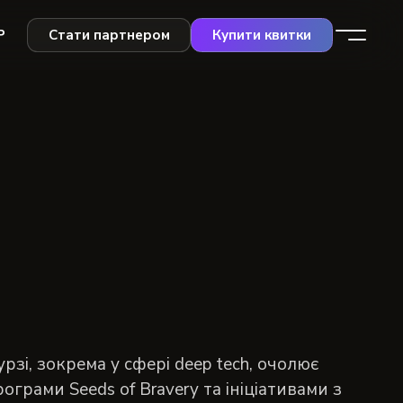
Р
Стати партнером
Купити квитки
рзі, зокрема у сфері deep tech, очолює
грами Seeds of Bravery та ініціативами з