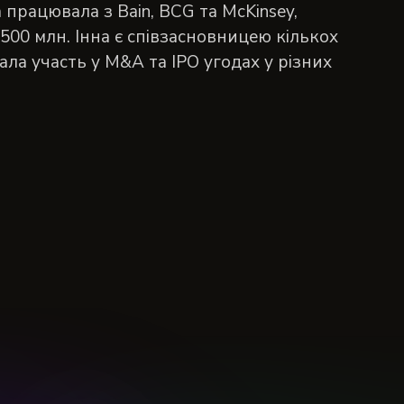
а працювала з Bain, BCG та McKinsey,
$500 млн. Інна є співзасновницею кількох
рала участь у M&A та IPO угодах у різних