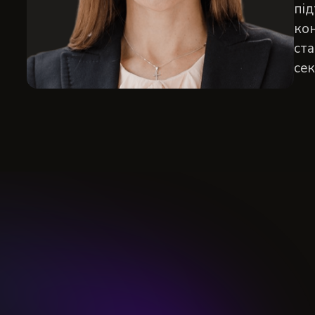
під
кон
ста
сек