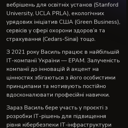
вебрішень для oсвітніх установ (Stanford
University, UCLA PRLA), eкологічних
урядових ініціатив США (Green Business),
cервісів у сфері охорони здоров’я та
страхування (Cedars-Sinai) тощо.
З 2021 року Василь працює в найбільшій
ІТ-компанії України — EPAM. Залученість
компанії до інновацій й акцент на
цінностях збігаються з його особистими
принципами та мотивують постійно
вдосконалювати професійні навички.
Зараз Василь бере участь у проєкті з
розробки ІТ-рішень для підвищення
рівня кібербезпеки ІТ-інфраструктури