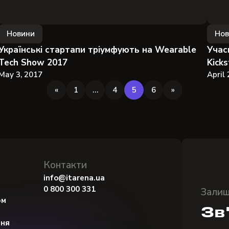
Новини
Нов
Українські стартапи тріумфують на Wearable
Учас
Tech Show 2017
Kicks
May 3, 2017
April 
«
1
…
4
5
6
»
Контакти
info@itarena.ua
0 800 300 331
Залиш
ом
Зв
ння