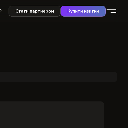
Р
Стати партнером
Купити квитки