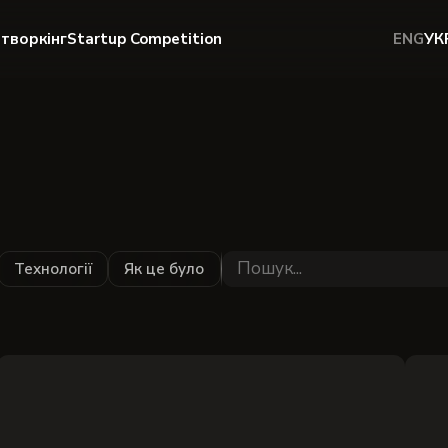
творкінг
Startup Competition
ENG
УК
Технології
Як це було